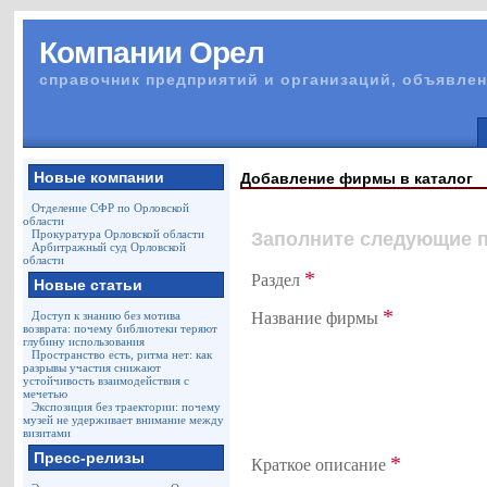
Компании Орел
справочник предприятий и организаций, объявлен
Новые компании
Добавление фирмы в каталог
Отделение СФР по Орловской
области
Прокуратура Орловской области
Заполните следующие 
Арбитражный суд Орловской
области
*
Раздел
Новые статьи
*
Название фирмы
Доступ к знанию без мотива
возврата: почему библиотеки теряют
глубину использования
Пространство есть, ритма нет: как
разрывы участия снижают
устойчивость взаимодействия с
мечетью
Экспозиция без траектории: почему
музей не удерживает внимание между
визитами
Пресс-релизы
*
Краткое описание