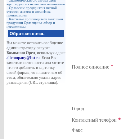
Экономическая структура Орла
адаптируется к налоговым изменениям
Орловские предприятия мясной
отрасли: лидеры и специфика
производства
Ключевые производители молочной
продукции Орловщины: обзор и
перспективы
Обратная связь
Вы можете оставить сообщение
администратору ресурса
Компании Орел
, используя адрес
allcompany@list.ru
. Если Вы
заметили неточности или хотите
*
Полное описание
что-то добавить в карточку
своей фирмы, то пишите нам об
этом, обязательно указав адрес
размещения (URL страницы).
Город
*
Контактный телефон
Факс